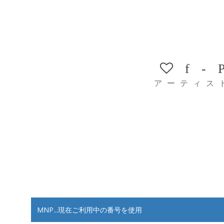
f
アーティス
MNP...現在ご利用中の番号を使用