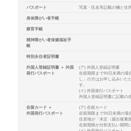
パスポート
写真・氏名等記載の欄と住
身体障がい者手帳
療育手帳
精神障がい者保健福祉手
帳
特別永住者証明書
外国人登録証明書 ＋ 外国
(ア) 外国人登録証明書
発行パスポート
在留期限まで90日未満の場
し」の方はお申し込みいた
す。
(イ) 外国発行パスポート
外国人登録証明書に記載の
在留カード ＋
(ア) 在留カード
外国発行パスポート
在留期限まで90日未満の
住居地が「未定（届出後裏面
在留期限が分割支払い期間
(イ) 外国発行パスポート