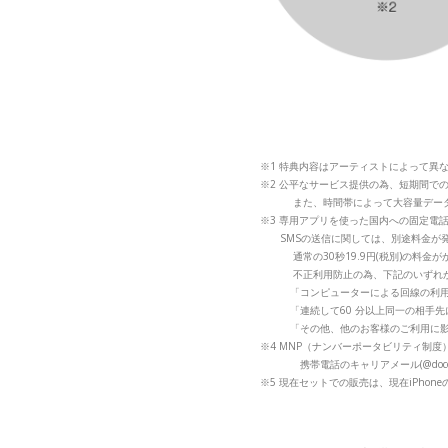
※1 特典内容はアーティストによって異
※2 公平なサービス提供の為、短期間で
また、時間帯によって大容量データ
※3 専用アプリを使った国内への固定電
SMSの送信に関しては、別途料金が
通常の30秒19.9円(税別)の料金が
不正利用防止の為、下記のいずれか
「コンピューターによる回線の利用と
「連続して60 分以上同一の相手先
「その他、他のお客様のご利用に影
※4 MNP（ナンバーポータビリティ制
携帯電話のキャリアメール(@docomo.ne.jp
※5 現在セットでの販売は、現在iPhone