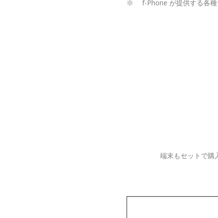
※ f-Phone が提供する
端末もセットで購